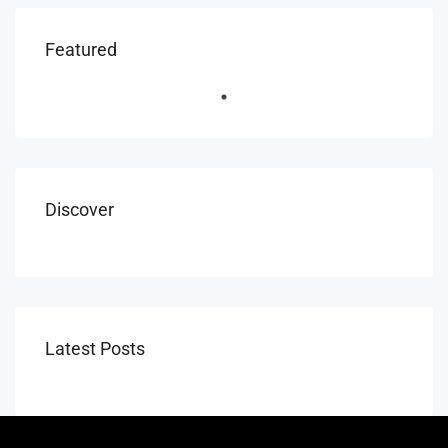
$15500
Featured
12031 Cassino Avenue, Port Charlotte, FL, USA
FEATURED
Discover
Latest Posts