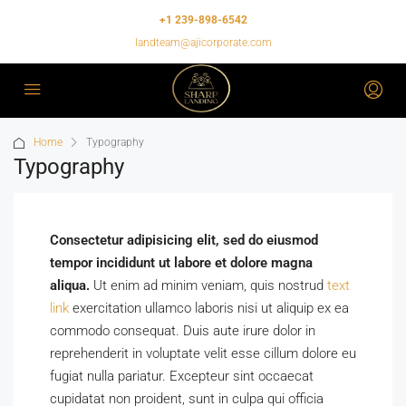
+1 239-898-6542
landteam@ajicorporate.com
Home
Typography
Typography
Consectetur adipisicing elit, sed do eiusmod
tempor incididunt ut labore et dolore magna
aliqua.
Ut enim ad minim veniam, quis nostrud
text
link
exercitation ullamco laboris nisi ut aliquip ex ea
commodo consequat. Duis aute irure dolor in
reprehenderit in voluptate velit esse cillum dolore eu
fugiat nulla pariatur. Excepteur sint occaecat
cupidatat non proident, sunt in culpa qui officia